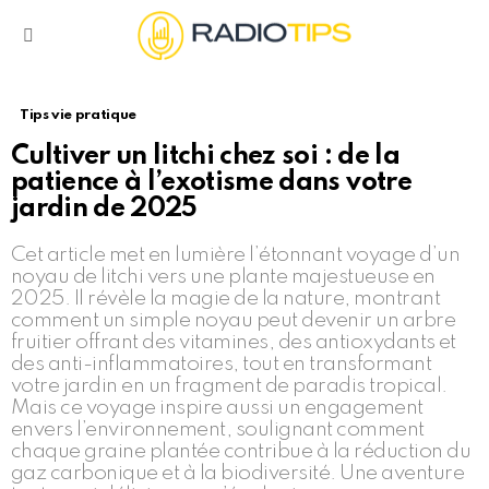
Menu
Tips vie pratique
Cultiver un litchi chez soi : de la
patience à l’exotisme dans votre
jardin de 2025
Cet article met en lumière l’étonnant voyage d’un
noyau de litchi vers une plante majestueuse en
2025. Il révèle la magie de la nature, montrant
comment un simple noyau peut devenir un arbre
fruitier offrant des vitamines, des antioxydants et
des anti-inflammatoires, tout en transformant
votre jardin en un fragment de paradis tropical.
Mais ce voyage inspire aussi un engagement
envers l’environnement, soulignant comment
chaque graine plantée contribue à la réduction du
gaz carbonique et à la biodiversité. Une aventure