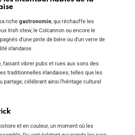
aise
sa riche
gastronomie
, qui réchauffe les
x Irish stew, le Colcannon ou encore le
agnés d’une pinte de bière ou d’un verre de
ité irlandaise.
, faisant vibrer pubs et rues aux sons des
s traditionnelles irlandaises, telles que les
au partage, célébrant ainsi l’héritage culturel
ick
histoire et en couleur, un moment où les
nsemble. Du vert éclatant qui inonde les rues