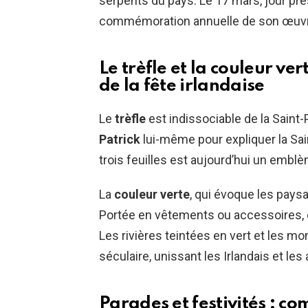
serpents du pays. Le 17 mars, jour p
commémoration annuelle de son œuvre e
Le trèfle et la couleur v
de la fête irlandaise
Le
trèfle
est indissociable de la Saint-
Patrick
lui-même pour expliquer la Sain
trois feuilles est aujourd’hui un emblèm
La
couleur verte
, qui évoque les paysa
Portée en vêtements ou accessoires, elle
Les rivières teintées en vert et les m
séculaire, unissant les Irlandais et les
Parades et festivités : c