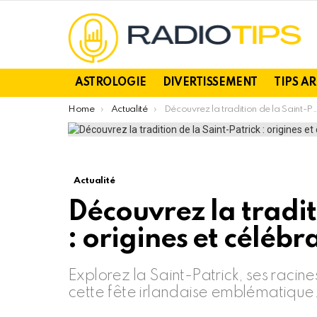
ASTROLOGIE
DIVERTISSEMENT
TIPS A
You are here:
Home
Actualité
Découvrez la tradition de la Saint-Patrick : origines et célébrations actuelles
Actualité
Découvrez la tradit
: origines et célébr
Explorez la Saint-Patrick, ses racine
cette fête irlandaise emblématique