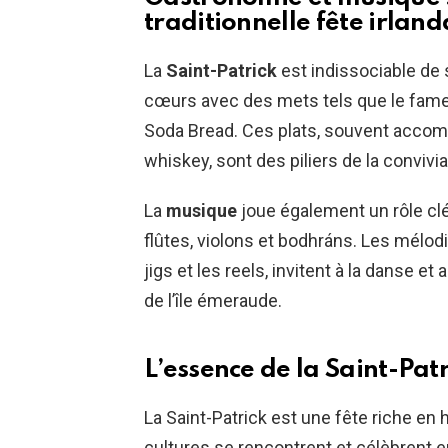
traditionnelle fête irland
La
Saint-Patrick
est indissociable de 
cœurs avec des mets tels que le fameu
Soda Bread. Ces plats, souvent accomp
whiskey, sont des piliers de la convivial
La
musique
joue également un rôle clé
flûtes, violons et bodhráns. Les mélodie
jigs et les reels, invitent à la danse et 
de l’île émeraude.
L’essence de la Saint-Patr
La Saint-Patrick est une fête riche en 
cultures se rencontrent et célèbrent e