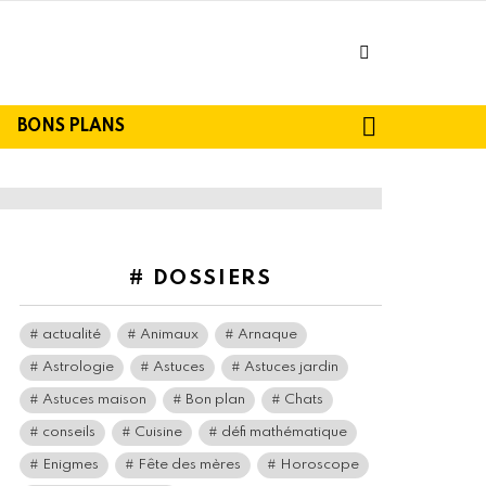
facebook
SEARCH
BONS PLANS
# DOSSIERS
actualité
Animaux
Arnaque
Astrologie
Astuces
Astuces jardin
Astuces maison
Bon plan
Chats
conseils
Cuisine
défi mathématique
Enigmes
Fête des mères
Horoscope