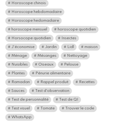
Horoscope chinois
Horoscope hebdomadaire
Horoscope hedomadaire
horoscope mensuel
horoscope quotidien
Horsocope quotidien
Insectes
J'économise
Jardin
Lidl
maison
Ménage
Mésanges
Nettoyage
Nuisibles
Oiseaux
Pelouse
Plantes
Pénurie alimentaire
Ramadan
Rappel produit
Recettes
Sauces
Test d'observation
Test de personnalité
Test de QI
Test visuel
Tomate
Trouver le code
WhatsApp