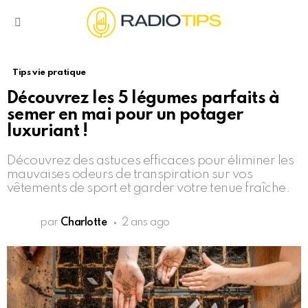
Menu
Tips vie pratique
Découvrez les 5 légumes parfaits à
semer en mai pour un potager
luxuriant !
Découvrez des astuces efficaces pour éliminer les
mauvaises odeurs de transpiration sur vos
vêtements de sport et garder votre tenue fraîche.
par
Charlotte
2 ans ago