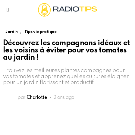
Menu
,
Jardin
Tips vie pratique
Découvrez les compagnons idéaux et
les voisins à éviter pour vos tomates
au jardin !
Trouvez les meilleures plantes compagnes pour
vos tomates et apprenez quelles cultures éloigner
pour un jardin florissant et productif.
par
Charlotte
2 ans ago