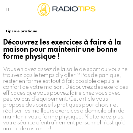
Menu
Tips vie pratique
Découvrez les exercices à faire à la
maison pour maintenir une bonne
forme physique !
Vous en avez assez de la salle de sport ou vous ne
trouvez pas le temps d’y aller ? Pas de panique,
rester en forme est tout à fait possible depuis le
confort de votre maison. Découvrez des exercices
efficaces que vous pouvez faire chez vous avec
peu ou pas d’équipement. Cet article vous
propose des conseils pratiques pour choisir et
réaliser les meilleurs exercices à domicile afin de
maintenir votre forme physique. N’attendez plus,
votre séance d’entraînement personnel n’est qu’à
un clic de distance !