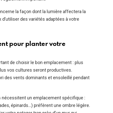
ncerne la façon dont la lumière affectera la
x d’utiliser des variétés adaptées à votre
nt pour planter votre
ortant de choisir le bon emplacement : plus
, plus vos cultures seront productives.
bri des vents dominants et ensoleillé pendant
s nécessitent un emplacement spécifique :
lades, épinards…) préfèrent une ombre légère.
ller votre potager trop près d’un mur qui