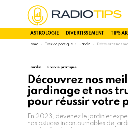
ASTROLOGIE
DIVERTISSEMENT
TIPS A
You are here:
Home
Tips vie pratique
Jardin
Découvrez nos meilleurs astuces de jardinage et nos trucs
Jardin
Tips vie pratique
Découvrez nos meil
jardinage et nos tr
pour réussir votre 
En 2023, devenez le jardinier expe
nos astuces incontournables de jard