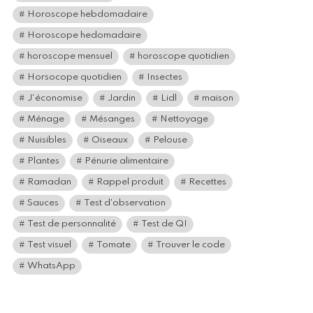
Horoscope hebdomadaire
Horoscope hedomadaire
horoscope mensuel
horoscope quotidien
Horsocope quotidien
Insectes
J'économise
Jardin
Lidl
maison
Ménage
Mésanges
Nettoyage
Nuisibles
Oiseaux
Pelouse
Plantes
Pénurie alimentaire
Ramadan
Rappel produit
Recettes
Sauces
Test d'observation
Test de personnalité
Test de QI
Test visuel
Tomate
Trouver le code
WhatsApp