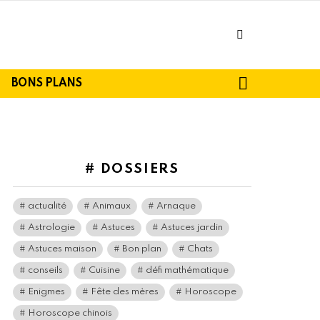
facebook
SEARCH
BONS PLANS
# DOSSIERS
actualité
Animaux
Arnaque
Astrologie
Astuces
Astuces jardin
Astuces maison
Bon plan
Chats
conseils
Cuisine
défi mathématique
Enigmes
Fête des mères
Horoscope
Horoscope chinois