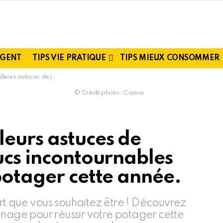
RGENT
TIPS VIE PRATIQUE
TIPS MIEUX CONSOMMER
 incontournables pour réussir votre potager cette année.
© Crédit photo : Canva
leurs astuces de
ucs incontournables
potager cette année.
rt que vous souhaitez être ! Découvrez
inage pour réussir votre potager cette