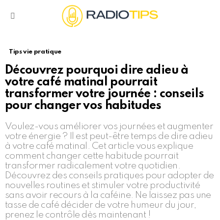
Menu
Tips vie pratique
Découvrez pourquoi dire adieu à
votre café matinal pourrait
transformer votre journée : conseils
pour changer vos habitudes
Voulez-vous améliorer vos journées et augmenter
votre énergie ? Il est peut-être temps de dire adieu
à votre café matinal. Cet article vous explique
comment changer cette habitude pourrait
transformer radicalement votre quotidien.
Découvrez des conseils pratiques pour adopter de
nouvelles routines et stimuler votre productivité
sans avoir recours à la caféine. Ne laissez pas une
tasse de café décider de votre humeur du jour,
prenez le contrôle dès maintenant !