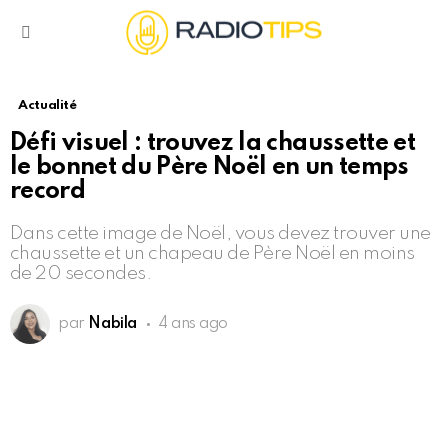
Menu
Actualité
Défi visuel : trouvez la chaussette et
le bonnet du Père Noël en un temps
record
Dans cette image de Noël, vous devez trouver une
chaussette et un chapeau de Père Noël en moins
de 20 secondes.
par
Nabila
4 ans ago