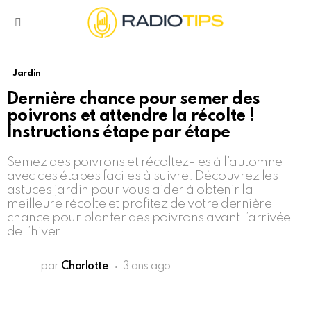
Menu
Jardin
Dernière chance pour semer des
poivrons et attendre la récolte !
Instructions étape par étape
Semez des poivrons et récoltez-les à l’automne
avec ces étapes faciles à suivre. Découvrez les
astuces jardin pour vous aider à obtenir la
meilleure récolte et profitez de votre dernière
chance pour planter des poivrons avant l’arrivée
de l’hiver !
par
Charlotte
3 ans ago