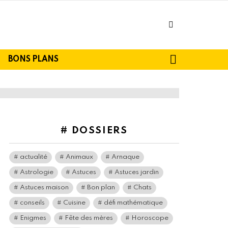
facebook
SEARCH
BONS PLANS
# DOSSIERS
actualité
Animaux
Arnaque
Astrologie
Astuces
Astuces jardin
Astuces maison
Bon plan
Chats
conseils
Cuisine
défi mathématique
Enigmes
Fête des mères
Horoscope