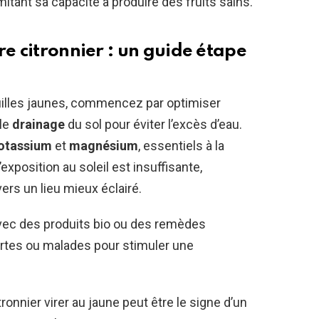
mitant sa capacité à produire des fruits sains.
re citronnier : un guide étape
euilles jaunes, commencez par optimiser
 le
drainage
du sol pour éviter l’excès d’eau.
otassium
et
magnésium
, essentiels à la
’exposition au soleil est insuffisante,
rs un lieu mieux éclairé.
 avec des produits bio ou des remèdes
mortes ou malades pour stimuler une
tronnier virer au jaune peut être le signe d’un