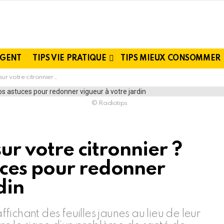
RGENT
TIPS VIE PRATIQUE
TIPS MIEUX CONSOMMER
z nos astuces pour redonner vigueur à votre jardin
© Radiotips
sur votre citronnier ?
ces pour redonner
din
affichant des feuilles jaunes au lieu de leur