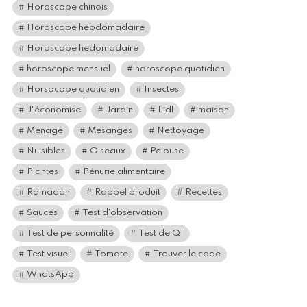
Horoscope chinois
Horoscope hebdomadaire
Horoscope hedomadaire
horoscope mensuel
horoscope quotidien
Horsocope quotidien
Insectes
J'économise
Jardin
Lidl
maison
Ménage
Mésanges
Nettoyage
Nuisibles
Oiseaux
Pelouse
Plantes
Pénurie alimentaire
Ramadan
Rappel produit
Recettes
Sauces
Test d'observation
Test de personnalité
Test de QI
Test visuel
Tomate
Trouver le code
WhatsApp