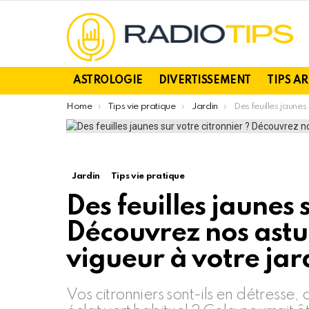
ASTROLOGIE
DIVERTISSEMENT
TIPS A
You are here:
Home
Tips vie pratique
Jardin
Des feuilles jaunes sur votre citronnier ? Découvre
Jardin
Tips vie pratique
Des feuilles jaunes 
Découvrez nos astu
vigueur à votre jar
Vos citronniers sont-ils en détresse, 