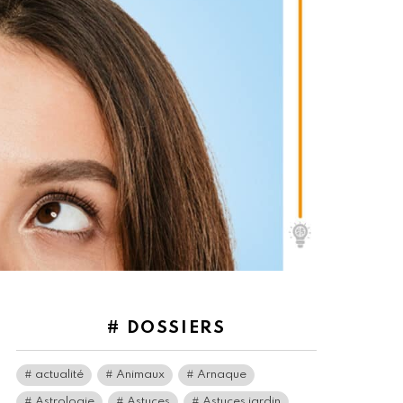
# DOSSIERS
actualité
Animaux
Arnaque
Astrologie
Astuces
Astuces jardin