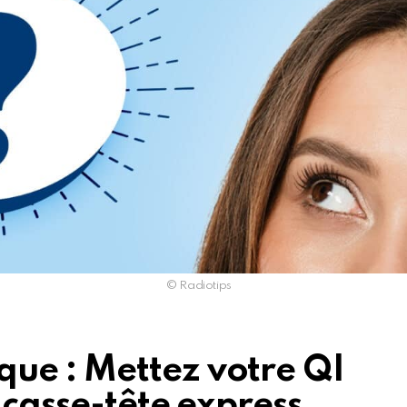
© Radiotips
ue : Mettez votre QI
 casse-tête express,