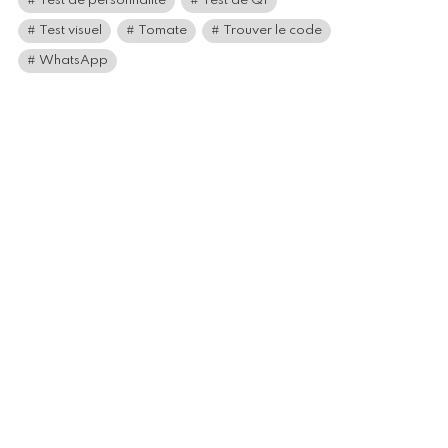
Test de personnalité
Test de QI
Test visuel
Tomate
Trouver le code
WhatsApp