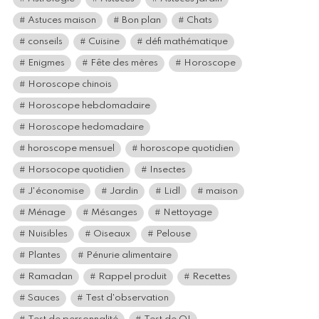
Astuces maison
Bon plan
Chats
conseils
Cuisine
défi mathématique
Enigmes
Fête des mères
Horoscope
Horoscope chinois
Horoscope hebdomadaire
Horoscope hedomadaire
horoscope mensuel
horoscope quotidien
Horsocope quotidien
Insectes
J'économise
Jardin
Lidl
maison
Ménage
Mésanges
Nettoyage
Nuisibles
Oiseaux
Pelouse
Plantes
Pénurie alimentaire
Ramadan
Rappel produit
Recettes
Sauces
Test d'observation