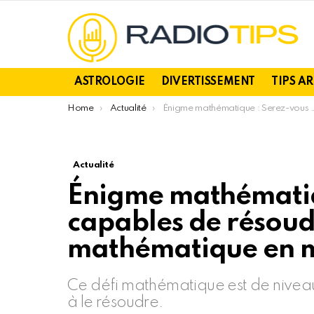
ASTROLOGIE
DIVERTISSEMENT
TIPS A
You are here:
Home
Actualité
Énigme mathématique : Serez-vous capables de résoudre ce défi mathématique en moins de 20 secondes ?
Actualité
Énigme mathématiq
capables de résoud
mathématique en m
Ce défi mathématique est de niveau 
à le résoudre.