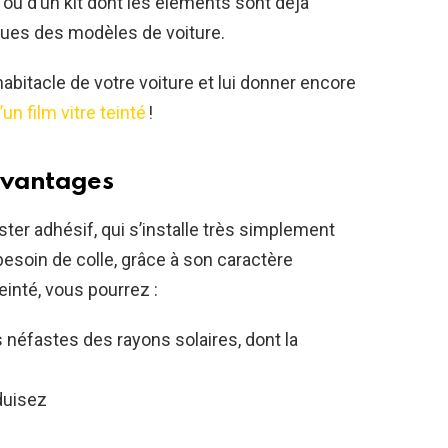
ou d’un kit dont les éléments sont déjà
ues des modèles de voiture.
habitacle de votre voiture et lui donner encore
un film vitre teinté
!
 avantages
ter adhésif, qui s’installe très simplement
 besoin de colle, grâce à son caractère
einté, vous pourrez :
 néfastes des rayons solaires, dont la
duisez