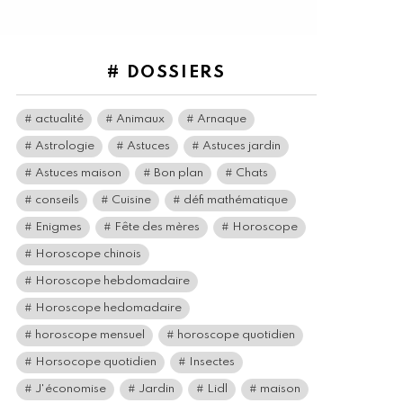
# DOSSIERS
actualité
Animaux
Arnaque
Astrologie
Astuces
Astuces jardin
Astuces maison
Bon plan
Chats
conseils
Cuisine
défi mathématique
Enigmes
Fête des mères
Horoscope
Horoscope chinois
Horoscope hebdomadaire
Horoscope hedomadaire
horoscope mensuel
horoscope quotidien
Horsocope quotidien
Insectes
J'économise
Jardin
Lidl
maison