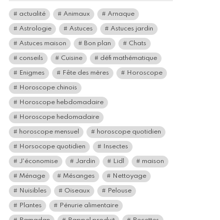
actualité
Animaux
Arnaque
Astrologie
Astuces
Astuces jardin
Astuces maison
Bon plan
Chats
conseils
Cuisine
défi mathématique
Enigmes
Fête des mères
Horoscope
Horoscope chinois
Horoscope hebdomadaire
Horoscope hedomadaire
horoscope mensuel
horoscope quotidien
Horsocope quotidien
Insectes
J'économise
Jardin
Lidl
maison
Ménage
Mésanges
Nettoyage
Nuisibles
Oiseaux
Pelouse
Plantes
Pénurie alimentaire