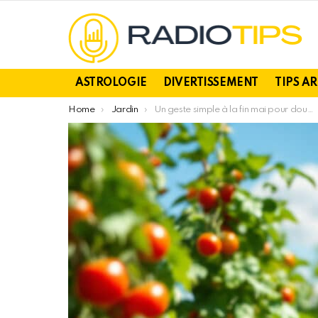
ASTROLOGIE
DIVERTISSEMENT
TIPS A
You are here:
Home
Jardin
Un geste simple à la fin mai pour doubler la productivité de vos tomates