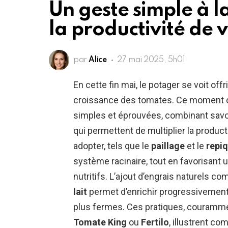
Un geste simple à l
la productivité de 
par
Alice
27 mai 2025, 5h01
En cette fin mai, le potager se voit off
croissance des tomates. Ce moment c
simples et éprouvées, combinant savoir-
qui permettent de multiplier la produc
adopter, tels que le
paillage
et le
repi
système racinaire, tout en favorisant
nutritifs. L’ajout d’engrais naturels 
lait
permet d’enrichir progressivement l
plus fermes. Ces pratiques, couram
Tomate King
ou
Fertilo
, illustrent c