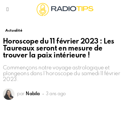
Menu
Actualité
Horoscope du 11 février 2023 : Les
Taureaux seront en mesure de
trouver la paix intérieure !
Commençons notre voyage astrologique et
plongeons dans l’horoscope du samedi 11 février
2023.
par
Nabila
3 ans ago