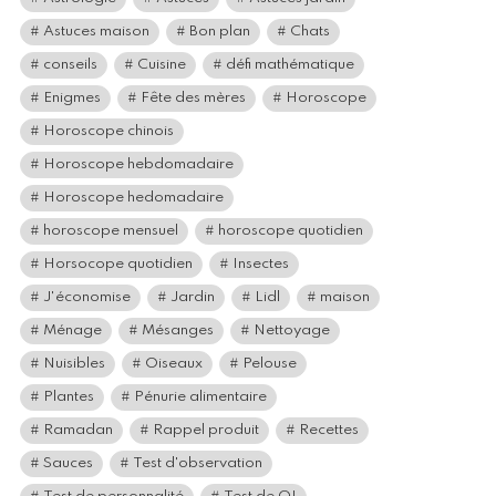
Astuces maison
Bon plan
Chats
conseils
Cuisine
défi mathématique
Enigmes
Fête des mères
Horoscope
Horoscope chinois
Horoscope hebdomadaire
Horoscope hedomadaire
horoscope mensuel
horoscope quotidien
Horsocope quotidien
Insectes
J'économise
Jardin
Lidl
maison
Ménage
Mésanges
Nettoyage
Nuisibles
Oiseaux
Pelouse
Plantes
Pénurie alimentaire
Ramadan
Rappel produit
Recettes
Sauces
Test d'observation