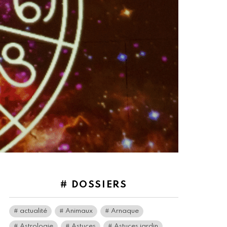
# DOSSIERS
actualité
Animaux
Arnaque
Astrologie
Astuces
Astuces jardin