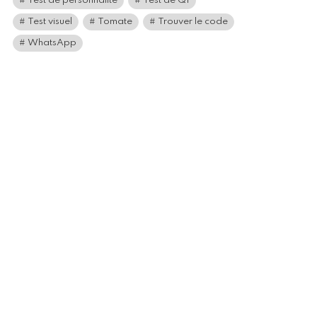
Test de personnalité
Test de QI
Test visuel
Tomate
Trouver le code
WhatsApp