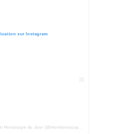
lication sur Instagram
Une publication partagée par Mon Horoscope du Jour (@monhoroscopedujour)