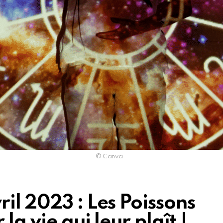
© Canva
il 2023 : Les Poissons
la vie qui leur plaît !