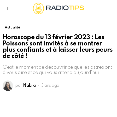
Menu
Actualité
Horoscope du 13 février 2023 : Les
Poissons sont invités à se montrer
plus confiants et à laisser leurs peurs
de côté !
C’est le moment de découvrir ce que les astres ont
à vous dire et ce qui vous attend aujourd’hui.
par
Nabila
3 ans ago