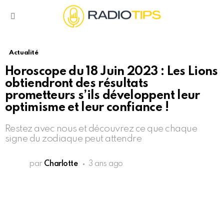
Menu
Actualité
Horoscope du 18 Juin 2023 : Les Lions
obtiendront des résultats
prometteurs s’ils développent leur
optimisme et leur confiance !
Restez avec nous et découvrez ce que chaque
signe du zodiaque peut attendre
par
Charlotte
3 ans ago