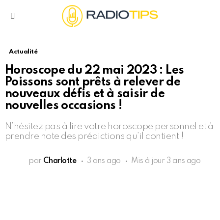
Menu
Actualité
Horoscope du 22 mai 2023 : Les
Poissons sont prêts à relever de
nouveaux défis et à saisir de
nouvelles occasions !
N’hésitez pas à lire votre horoscope personnel et à
prendre note des prédictions qu’il contient !
par
Charlotte
3 ans ago
Mis à jour
3 ans ago