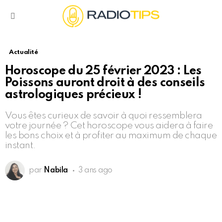
Menu
Actualité
Horoscope du 25 février 2023 : Les
Poissons auront droit à des conseils
astrologiques précieux !
Vous êtes curieux de savoir à quoi ressemblera
votre journée ? Cet horoscope vous aidera à faire
les bons choix et à profiter au maximum de chaque
instant.
par
Nabila
3 ans ago