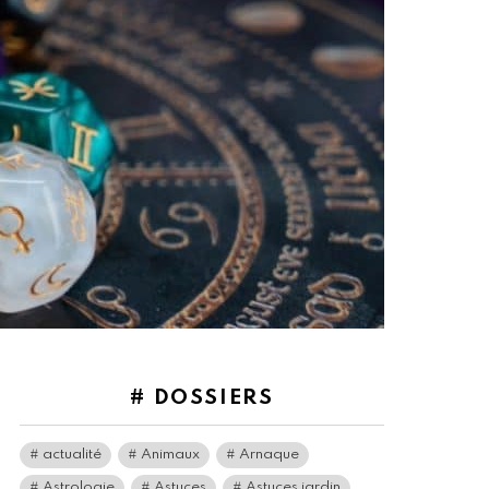
# DOSSIERS
actualité
Animaux
Arnaque
Astrologie
Astuces
Astuces jardin