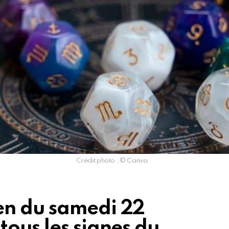
Crédit photo : © Canva
en du samedi 22
ous les signes du