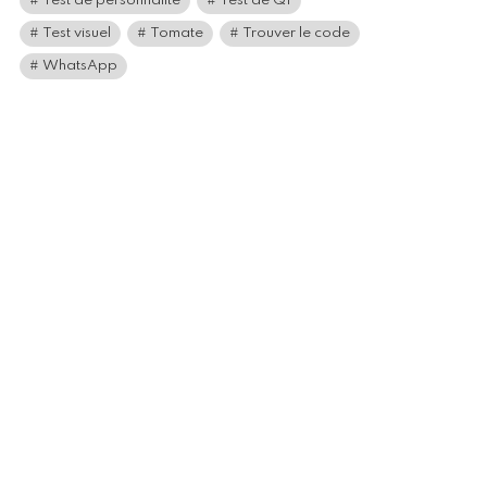
Test de personnalité
Test de QI
Test visuel
Tomate
Trouver le code
WhatsApp