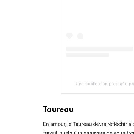
Une publication partagée p
Taureau
En amour, le Taureau devra réfléchir à c
travail, quelqu’un essayera de vous tr