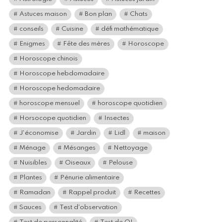
Astuces maison
Bon plan
Chats
conseils
Cuisine
défi mathématique
Enigmes
Fête des mères
Horoscope
Horoscope chinois
Horoscope hebdomadaire
Horoscope hedomadaire
horoscope mensuel
horoscope quotidien
Horsocope quotidien
Insectes
J'économise
Jardin
Lidl
maison
Ménage
Mésanges
Nettoyage
Nuisibles
Oiseaux
Pelouse
Plantes
Pénurie alimentaire
Ramadan
Rappel produit
Recettes
Sauces
Test d'observation