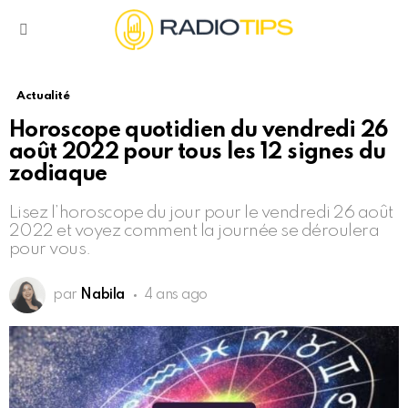
Menu
Actualité
Horoscope quotidien du vendredi 26
août 2022 pour tous les 12 signes du
zodiaque
Lisez l’horoscope du jour pour le vendredi 26 août
2022 et voyez comment la journée se déroulera
pour vous.
par
Nabila
4 ans ago