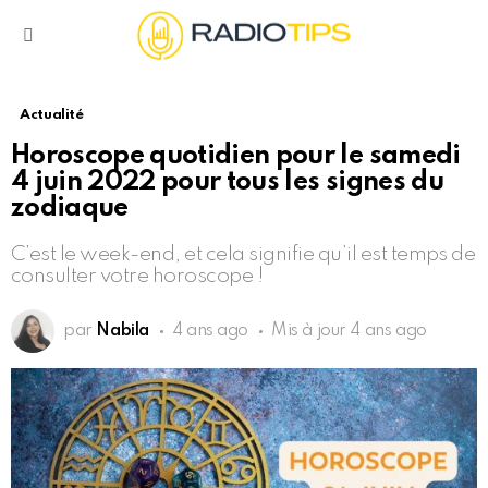
Menu
Actualité
Horoscope quotidien pour le samedi
4 juin 2022 pour tous les signes du
zodiaque
C’est le week-end, et cela signifie qu’il est temps de
consulter votre horoscope !
par
Nabila
4 ans ago
Mis à jour
4 ans ago