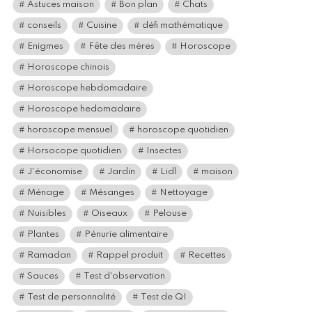
Astuces maison
Bon plan
Chats
conseils
Cuisine
défi mathématique
Enigmes
Fête des mères
Horoscope
Horoscope chinois
Horoscope hebdomadaire
Horoscope hedomadaire
horoscope mensuel
horoscope quotidien
Horsocope quotidien
Insectes
J'économise
Jardin
Lidl
maison
Ménage
Mésanges
Nettoyage
Nuisibles
Oiseaux
Pelouse
Plantes
Pénurie alimentaire
Ramadan
Rappel produit
Recettes
Sauces
Test d'observation
Test de personnalité
Test de QI