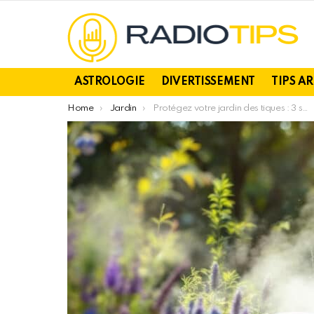
ASTROLOGIE
DIVERTISSEMENT
TIPS A
You are here:
Home
Jardin
Protégez votre jardin des tiques : 3 solutions naturelles sans pesticides