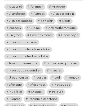
actualité
Animaux
Arnaque
Astrologie
Astuces
Astuces jardin
Astuces maison
Bon plan
Chats
conseils
Cuisine
défi mathématique
Enigmes
Fête des mères
Horoscope
Horoscope chinois
Horoscope hebdomadaire
Horoscope hedomadaire
horoscope mensuel
horoscope quotidien
Horsocope quotidien
Insectes
J'économise
Jardin
Lidl
maison
Ménage
Mésanges
Nettoyage
Nuisibles
Oiseaux
Pelouse
Plantes
Pénurie alimentaire