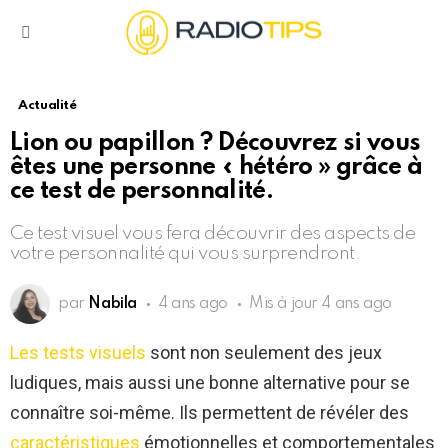
Menu
Actualité
Lion ou papillon ? Découvrez si vous
êtes une personne « hétéro » grâce à
ce test de personnalité.
Ce test visuel vous fera découvrir des aspects de
votre personnalité qui vous surprendront.
par
Nabila
4 ans ago
Mis à jour
4 ans ago
Les tests visuels
sont non seulement des jeux
ludiques, mais aussi une bonne alternative pour se
connaître soi-même. Ils permettent de révéler des
caractéristiques
émotionnelles et comportementales