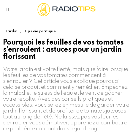
Menu
,
Jardin
Tips vie pratique
Pourquoi les feuilles de vos tomates
s’enroulent : astuces pour un jardin
florissant
Votre jardin est votre fierté, mais que faire lorsque
les feuilles de vos tomates commencent à
s’enrouler ? Cet article vous explique pourquoi
cela se produit et comment y remédier. Empêchez
la maladie, le stress de l’eau et le vent de gâcher
votre récolte. Avec des conseils pratiques et
accessibles, vous serez en mesure de garder votre
jardin florissant et de profiter de tomates juteuses
tout au long de l’été. Ne laissez pas vos feuilles
s’enrouler vous démotiver, apprenez à combattre
ce problème courant dans le jardinage.