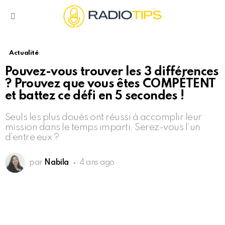
Menu
Actualité
Pouvez-vous trouver les 3 différences
? Prouvez que vous êtes COMPÉTENT
et battez ce défi en 5 secondes !
Seuls les plus doués ont réussi à accomplir leur
mission dans le temps imparti. Serez-vous l’un
d’entre eux ?
par
Nabila
4 ans ago