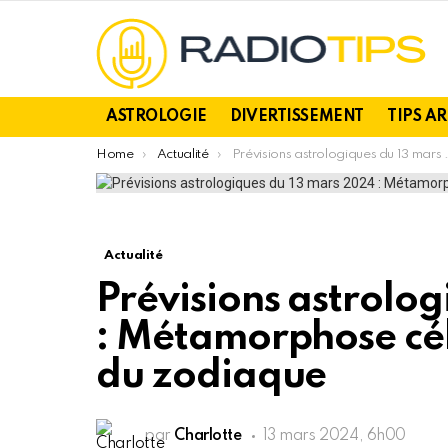
ASTROLOGIE
DIVERTISSEMENT
TIPS A
You are here:
Home
Actualité
Prévisions astrologiques du 13 mars 2024 : Métamorphose céleste pour trois signes du zodiaque
Actualité
Prévisions astrolo
: Métamorphose céle
du zodiaque
par
Charlotte
13 mars 2024, 6h00