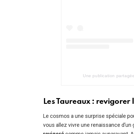
Une publication partagé
Les Taureaux : revigorer l
Le cosmos a une surprise spéciale po
vous allez vivre une renaissance d’un ge
revigoré
comme jamais auparavant. At