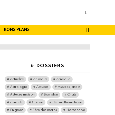
facebook
SEARCH
BONS PLANS
# DOSSIERS
actualité
Animaux
Arnaque
Astrologie
Astuces
Astuces jardin
Astuces maison
Bon plan
Chats
conseils
Cuisine
défi mathématique
Enigmes
Fête des mères
Horoscope