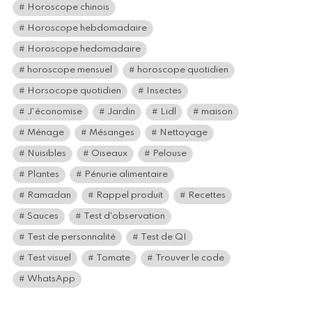
Horoscope chinois
Horoscope hebdomadaire
Horoscope hedomadaire
horoscope mensuel
horoscope quotidien
Horsocope quotidien
Insectes
J'économise
Jardin
Lidl
maison
Ménage
Mésanges
Nettoyage
Nuisibles
Oiseaux
Pelouse
Plantes
Pénurie alimentaire
Ramadan
Rappel produit
Recettes
Sauces
Test d'observation
Test de personnalité
Test de QI
Test visuel
Tomate
Trouver le code
WhatsApp