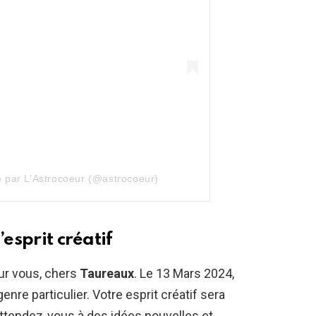
e par L’Astrocoeur (@astrocoeur)
’esprit créatif
ur vous, chers
Taureaux
. Le 13 Mars 2024,
nre particulier. Votre esprit créatif sera
tendez-vous à des idées nouvelles et