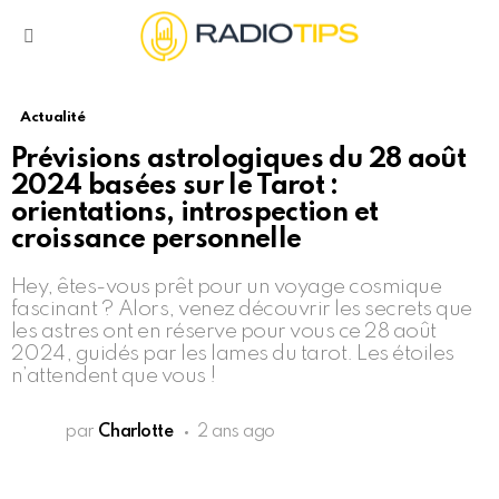
Menu
Actualité
Prévisions astrologiques du 28 août
2024 basées sur le Tarot :
orientations, introspection et
croissance personnelle
Hey, êtes-vous prêt pour un voyage cosmique
fascinant ? Alors, venez découvrir les secrets que
les astres ont en réserve pour vous ce 28 août
2024, guidés par les lames du tarot. Les étoiles
n’attendent que vous !
par
Charlotte
2 ans ago