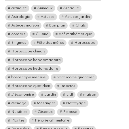
actualité
Animaux
Arnaque
Astrologie
Astuces
Astuces jardin
Astuces maison
Bon plan
Chats
conseils
Cuisine
défi mathématique
Enigmes
Fête des mères
Horoscope
Horoscope chinois
Horoscope hebdomadaire
Horoscope hedomadaire
horoscope mensuel
horoscope quotidien
Horsocope quotidien
Insectes
J'économise
Jardin
Lidl
maison
Ménage
Mésanges
Nettoyage
Nuisibles
Oiseaux
Pelouse
Plantes
Pénurie alimentaire