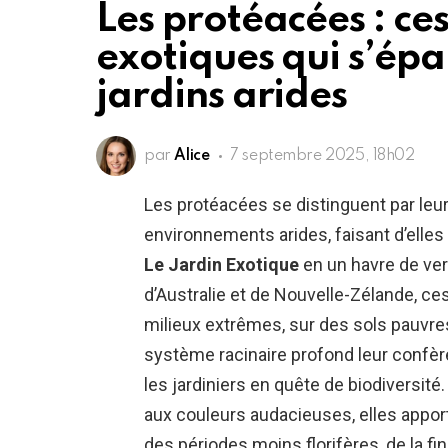
Les protéacées : ce
exotiques qui s’épa
jardins arides
par
Alice
7 septembre 2025, 18h02
Les protéacées se distinguent par leu
environnements arides, faisant d’elles
Le Jardin Exotique
en un havre de ver
d’Australie et de Nouvelle-Zélande, c
milieux extrêmes, sur des sols pauvres
système racinaire profond leur confèr
les jardiniers en quête de biodiversit
aux couleurs audacieuses, elles appo
des périodes moins florifères, de la fin