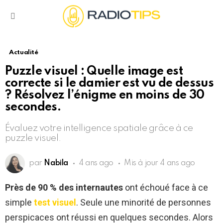
Menu
Actualité
Puzzle visuel : Quelle image est
correcte si le damier est vu de dessus
? Résolvez l’énigme en moins de 30
secondes.
Évaluez votre intelligence spatiale grâce à ce
puzzle visuel.
par
Nabila
4 ans ago
Mis à jour
4 ans ago
Près de 90 % des internautes
ont échoué face à ce
simple
test visuel
. Seule une minorité de personnes
perspicaces ont réussi en quelques secondes. Alors