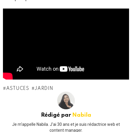
ASTUCES
JARDIN
Rédigé par
Nabila
Je m'appelle Nabila. J'ai 30 ans et je suis rédactrice web et
content manager.