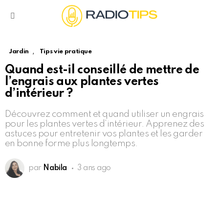
Menu
,
Jardin
Tips vie pratique
Quand est-il conseillé de mettre de
l’engrais aux plantes vertes
d’intérieur ?
Découvrez comment et quand utiliser un engrais
pour les plantes vertes d’intérieur. Apprenez des
astuces pour entretenir vos plantes et les garder
en bonne forme plus longtemps.
par
Nabila
3 ans ago