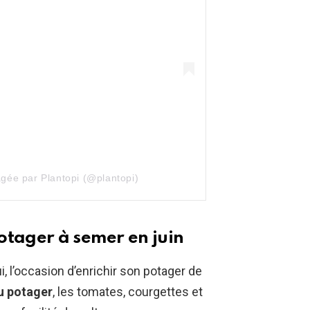
agée par Plantopi (@plantopi)
otager à semer en juin
i, l’occasion d’enrichir son potager de
u potager
, les tomates, courgettes et