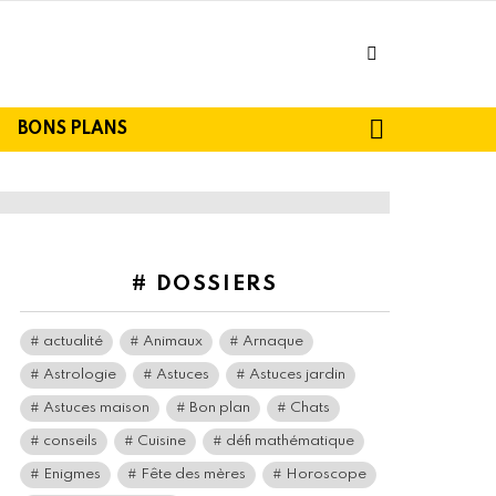
facebook
SEARCH
BONS PLANS
# DOSSIERS
actualité
Animaux
Arnaque
Astrologie
Astuces
Astuces jardin
Astuces maison
Bon plan
Chats
conseils
Cuisine
défi mathématique
Enigmes
Fête des mères
Horoscope