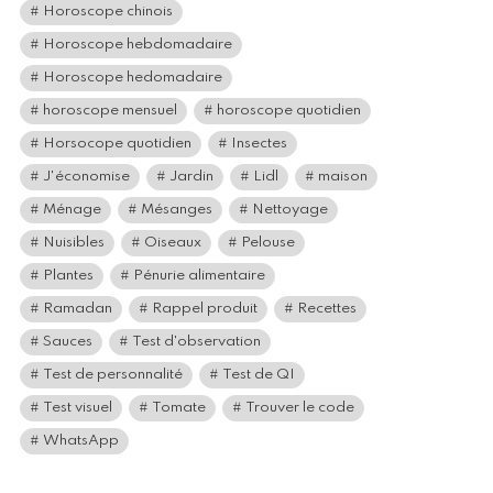
Horoscope chinois
Horoscope hebdomadaire
Horoscope hedomadaire
horoscope mensuel
horoscope quotidien
Horsocope quotidien
Insectes
J'économise
Jardin
Lidl
maison
Ménage
Mésanges
Nettoyage
Nuisibles
Oiseaux
Pelouse
Plantes
Pénurie alimentaire
Ramadan
Rappel produit
Recettes
Sauces
Test d'observation
Test de personnalité
Test de QI
Test visuel
Tomate
Trouver le code
WhatsApp