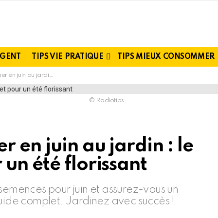
RGENT
TIPS VIE PRATIQUE
TIPS MIEUX CONSOMMER
le guide complet pour un été florissant
© Radiotips
 en juin au jardin : le
un été florissant
 semences pour juin et assurez-vous un
guide complet. Jardinez avec succès !