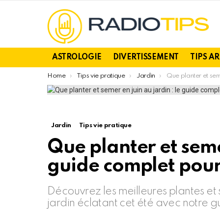
ASTROLOGIE
DIVERTISSEMENT
TIPS A
You are here:
Home
Tips vie pratique
Jardin
Que planter et semer en juin au jardin : 
Jardin
Tips vie pratique
Que planter et semer
guide complet pour 
Découvrez les meilleures plantes et
jardin éclatant cet été avec notre 