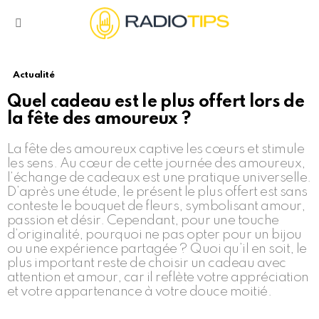
Menu
Actualité
Quel cadeau est le plus offert lors de
la fête des amoureux ?
La fête des amoureux captive les cœurs et stimule
les sens. Au cœur de cette journée des amoureux,
l’échange de cadeaux est une pratique universelle.
D’après une étude, le présent le plus offert est sans
conteste le bouquet de fleurs, symbolisant amour,
passion et désir. Cependant, pour une touche
d’originalité, pourquoi ne pas opter pour un bijou
ou une expérience partagée ? Quoi qu’il en soit, le
plus important reste de choisir un cadeau avec
attention et amour, car il reflète votre appréciation
et votre appartenance à votre douce moitié.