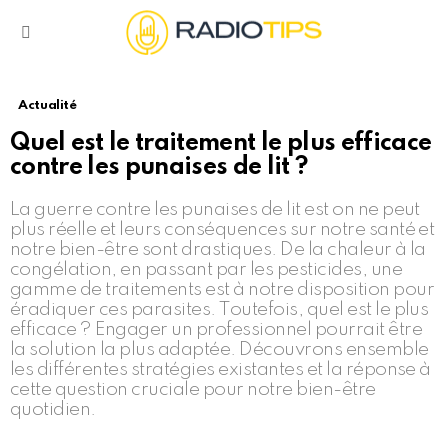
Menu
Actualité
Quel est le traitement le plus efficace
contre les punaises de lit ?
La guerre contre les punaises de lit est on ne peut
plus réelle et leurs conséquences sur notre santé et
notre bien-être sont drastiques. De la chaleur à la
congélation, en passant par les pesticides, une
gamme de traitements est à notre disposition pour
éradiquer ces parasites. Toutefois, quel est le plus
efficace ? Engager un professionnel pourrait être
la solution la plus adaptée. Découvrons ensemble
les différentes stratégies existantes et la réponse à
cette question cruciale pour notre bien-être
quotidien.