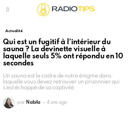
Menu
Actualité
Qui est un fugitif à l’intérieur du
sauna ? La devinette visuelle à
laquelle seuls 5% ont répondu en 10
secondes
Un sauna est le cadre de notre énigme dans
laquelle vous devez retrouver un prisonnier qui
s’est échappé de sa captivité.
par
Nabila
4 ans ago