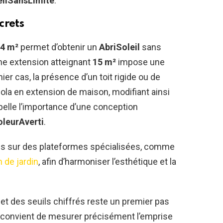
eilSansLimite
.
crets
4 m²
permet d’obtenir un
AbriSoleil
sans
une extension atteignant
15 m²
impose une
er cas, la présence d’un toit rigide ou de
gola en extension de maison, modifiant ainsi
ppelle l’importance d’une conception
oleurAverti
.
es sur des plateformes spécialisées, comme
 de jardin
, afin d’harmoniser l’esthétique et la
et des seuils chiffrés reste un premier pas
 il convient de mesurer précisément l’emprise