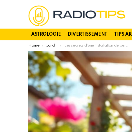
ASTROLOGIE
DIVERTISSEMENT
TIPS A
You are here:
Home
Jardin
Les secrets d’une installation de pergola sans autorisation : ce qu’il est essentiel de connaître avant de commencer