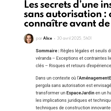
Les secrets d’une i
sans autorisation : c
connaître avant d
par
Alice
30 avril 2025, 5h01
Sommaire :
Règles légales et seuils d
véranda – Exceptions et contraintes l
clés – Risques et retours d’expérienc
Dans un contexte où l’
AménagementEx
pergola sans autorisation est envisag
transformer un
EspaceJardin
en un ha
les implications juridiques et techniqu
techniques de construction innovantes