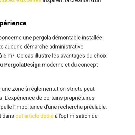
stuces existantes
inspirent la création d’un
xpérience
 concerne une pergola démontable installée
te aucune démarche administrative
à 5 m². Ce cas illustre les avantages du choix
du
PergolaDesign
moderne et du concept
s une zone à réglementation stricte peut
s. L’expérience de certains propriétaires
appelle l’importance d’une recherche préalable.
nt dans
cet article dédié
à l’optimisation de