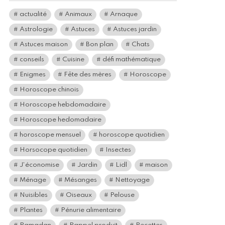
actualité
Animaux
Arnaque
Astrologie
Astuces
Astuces jardin
Astuces maison
Bon plan
Chats
conseils
Cuisine
défi mathématique
Enigmes
Fête des mères
Horoscope
Horoscope chinois
Horoscope hebdomadaire
Horoscope hedomadaire
horoscope mensuel
horoscope quotidien
Horsocope quotidien
Insectes
J'économise
Jardin
Lidl
maison
Ménage
Mésanges
Nettoyage
Nuisibles
Oiseaux
Pelouse
Plantes
Pénurie alimentaire