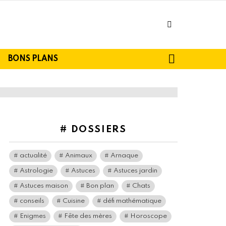
facebook
SEARCH
BONS PLANS
# DOSSIERS
actualité
Animaux
Arnaque
Astrologie
Astuces
Astuces jardin
Astuces maison
Bon plan
Chats
conseils
Cuisine
défi mathématique
Enigmes
Fête des mères
Horoscope