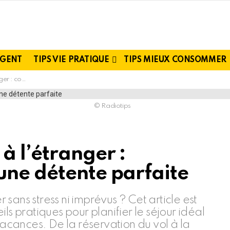
RGENT
TIPS VIE PRATIQUE
TIPS MIEUX CONSOMMER
étente parfaite
© Radiotips
à l’étranger :
une détente parfaite
sans stress ni imprévus ? Cet article est
ls pratiques pour planifier le séjour idéal
vacances. De la réservation du vol à la