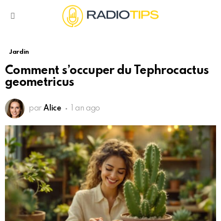
Menu
Jardin
Comment s’occuper du Tephrocactus
geometricus
par
Alice
1 an ago