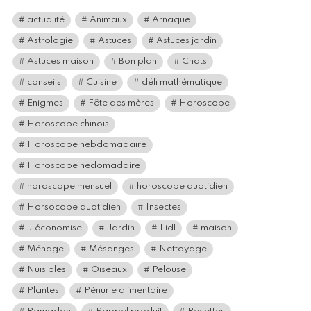
actualité
Animaux
Arnaque
Astrologie
Astuces
Astuces jardin
Astuces maison
Bon plan
Chats
conseils
Cuisine
défi mathématique
Enigmes
Fête des mères
Horoscope
Horoscope chinois
Horoscope hebdomadaire
Horoscope hedomadaire
horoscope mensuel
horoscope quotidien
Horsocope quotidien
Insectes
J'économise
Jardin
Lidl
maison
Ménage
Mésanges
Nettoyage
Nuisibles
Oiseaux
Pelouse
Plantes
Pénurie alimentaire