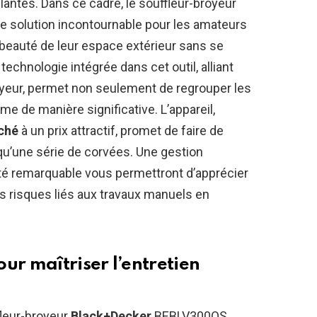
lantes. Dans ce cadre, le souffleur-broyeur
solution incontournable pour les amateurs
 beauté de leur espace extérieur sans se
echnologie intégrée dans cet outil, alliant
royeur, permet non seulement de regrouper les
me de manière significative. L’appareil,
ché
à un prix attractif, promet de faire de
 qu’une série de corvées. Une gestion
té remarquable vous permettront d’apprécier
es risques liés aux travaux manuels en
ur maîtriser l’
entretien
fleur-broyeur
Black+Decker
BEBLV300QS