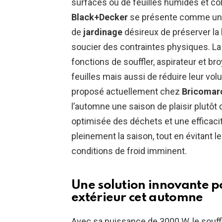
surfaces ou de feuilles humides et col
Black+Decker
se présente comme une 
de
jardinage
désireux de préserver la
soucier des contraintes physiques. La t
fonctions de souffler, aspirateur et b
feuilles mais aussi de réduire leur volu
proposé actuellement chez
Bricomar
l’automne une saison de plaisir plutôt
optimisée des déchets et une efficaci
pleinement la saison, tout en évitant l
conditions de froid imminent.
Une solution innovante po
extérieur
cet automne
Avec sa puissance de 3000 W, le souf