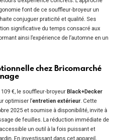
retours d’expérience concrets. L’approche
rgonomie font de ce souffleur-broyeur un
aite conjuguer praticité et qualité. Ses
tion significative du temps consacré aux
rmant ainsi l’expérience de l’automne en un
ptionnelle chez
Bricomarché
inage
 109 €, le souffleur-broyeur
Black+Decker
 optimiser l’
entretien extérieur
. Cette
bre 2025 et soumise à disponibilité, invite à
ssage de feuilles. La réduction immédiate de
ccessible un outil à la fois puissant et
rdin. En investissant dans cet appareil,