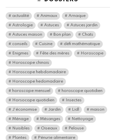
actualité
Animaux
Arnaque
Astrologie
Astuces
Astuces jardin
Astuces maison
Bon plan
Chats
conseils
Cuisine
défi mathématique
Enigmes
Fête des mères
Horoscope
Horoscope chinois
Horoscope hebdomadaire
Horoscope hedomadaire
horoscope mensuel
horoscope quotidien
Horsocope quotidien
Insectes
J'économise
Jardin
Lidl
maison
Ménage
Mésanges
Nettoyage
Nuisibles
Oiseaux
Pelouse
Plantes
Pénurie alimentaire