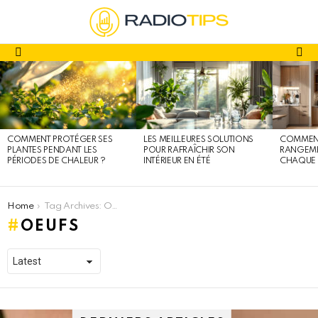
fa
Menu
DERNIERS
ARTICLES
COMMENT PROTÉGER SES
LES MEILLEURES SOLUTIONS
COMMENT
PLANTES PENDANT LES
POUR RAFRAÎCHIR SON
RANGEME
PÉRIODES DE CHALEUR ?
INTÉRIEUR EN ÉTÉ
CHAQUE 
You are here:
Home
Tag Archives: Oeufs
OEUFS