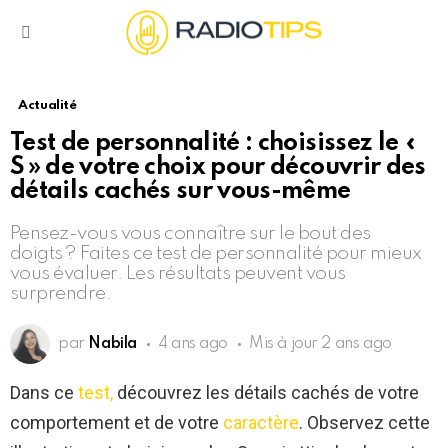
Menu
Actualité
Test de personnalité : choisissez le «
S » de votre choix pour découvrir des
détails cachés sur vous-même
Pensez-vous vous connaître sur le bout des
doigts ? Faites ce test de personnalité pour mieux
vous évaluer. Les résultats peuvent vous
surprendre.
par
Nabila
4 ans ago
Mis à jour
2 ans ago
Dans ce
test,
découvrez les détails cachés de votre
comportement et de votre
caractère
. Observez cette