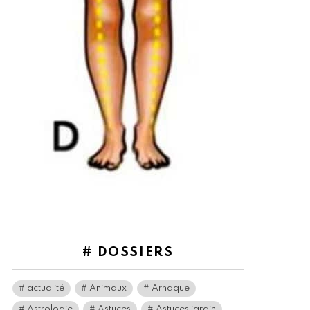
# DOSSIERS
actualité
Animaux
Arnaque
Astrologie
Astuces
Astuces jardin