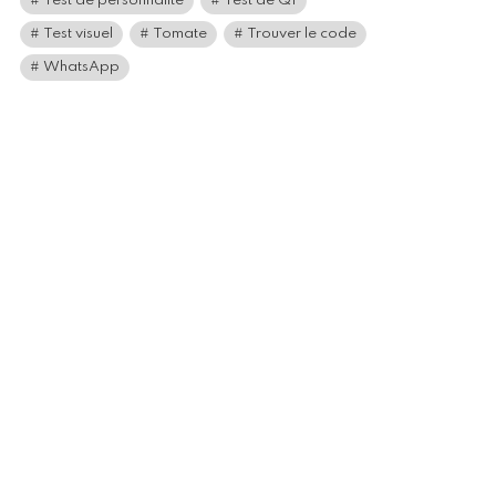
Test de personnalité
Test de QI
Test visuel
Tomate
Trouver le code
WhatsApp