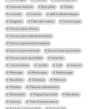
Astuces maison
Bon plan
Chats
conseils
Cuisine
défi mathématique
Enigmes
Fête des mères
Horoscope
Horoscope chinois
Horoscope hebdomadaire
Horoscope hedomadaire
horoscope mensuel
horoscope quotidien
Horsocope quotidien
Insectes
J'économise
Jardin
Lidl
maison
Ménage
Mésanges
Nettoyage
Nuisibles
Oiseaux
Pelouse
Plantes
Pénurie alimentaire
Ramadan
Rappel produit
Recettes
Sauces
Test d'observation