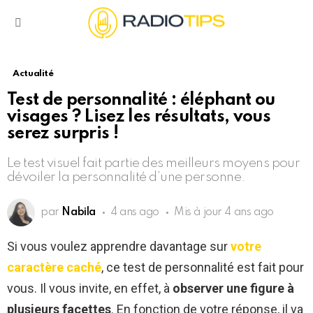
Menu
Actualité
Test de personnalité : éléphant ou
visages ? Lisez les résultats, vous
serez surpris !
Le test visuel fait partie des meilleurs moyens pour
dévoiler la personnalité d’une personne.
par
Nabila
4 ans ago
Mis à jour
4 ans ago
Si vous voulez apprendre davantage sur
votre
caractère caché
, ce test de personnalité est fait pour
vous. Il vous invite, en effet, à
observer une figure à
plusieurs facettes
. En fonction de votre réponse, il va