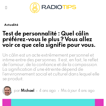
Menu
Actualité
Test de personnalité : Quel câlin
préférez-vous le plus ? Vous allez
voir ce que cela signifie pour vous.
Un câlin est un acte extrêmement personnel et
intime entre des personnes. Il est, en fait, le reflet
de l’amour, de la confiance et de la compassion.
La signification d’une étreinte dépend de
l’environnement social et culturel dans lequel elle
se produit.
par
Michael
4 ans ago
Mis à jour
4 ans ago