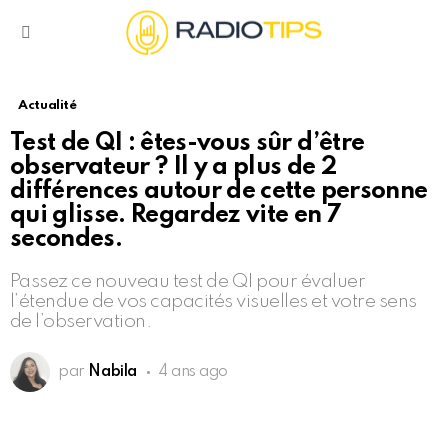
Menu
Actualité
Test de QI : êtes-vous sûr d’être
observateur ? Il y a plus de 2
différences autour de cette personne
qui glisse. Regardez vite en 7
secondes.
Passez ce nouveau test de QI pour évaluer
l’étendue de vos capacités visuelles et votre sens
de l’observation.
par
Nabila
4 ans ago