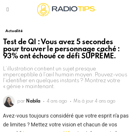
Menu
Actualité
Test de QI : Vous avez 5 secondes
pour trouver le personnage caché :
93% ont échoué ce défi SUPRÊME.
L’illustration contient un sujet presque
imperceptible à l’œil humain moyen. Pouvez-vous
l’identifier en quelques instants ? Montrez votre
« génie » maintenant.
par
Nabila
4 ans ago
Mis à jour
4 ans ago
Avez-vous toujours considéré que votre esprit n’a pas
de limites ? Mettez votre vision et chacun de vos