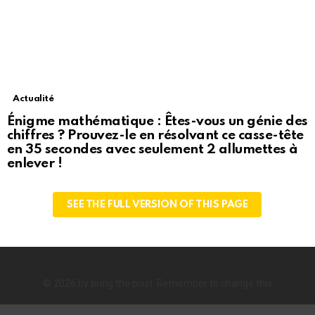
Actualité
Énigme mathématique : Êtes-vous un génie des
chiffres ? Prouvez-le en résolvant ce casse-tête
en 35 secondes avec seulement 2 allumettes à
enlever !
SEE THE FULL VERSION OF THIS PAGE
© 2026 by bring the pixel. Remember to change this