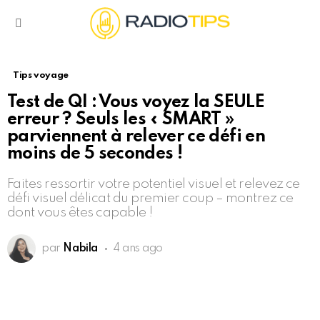
Menu
Tips voyage
Test de QI : Vous voyez la SEULE
erreur ? Seuls les « SMART »
parviennent à relever ce défi en
moins de 5 secondes !
Faites ressortir votre potentiel visuel et relevez ce
défi visuel délicat du premier coup – montrez ce
dont vous êtes capable !
par
Nabila
4 ans ago